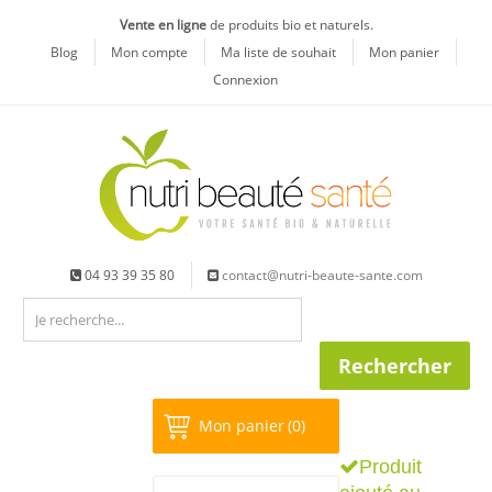
Vente en ligne
de produits bio et naturels.
Blog
Mon compte
Ma liste de souhait
Mon panier
Connexion
04 93 39 35 80
contact@nutri-beaute-sante.com
Mon panier
(0)
Produit